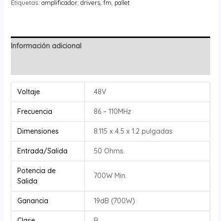
Etiquetas:
amplificador
,
drivers
,
fm
,
pallet
Información adicional
Valoraciones (0)
Voltaje
48V
Frecuencia
86 – 110MHz
Dimensiones
8.115 x 4.5 x 1.2 pulgadas
Entrada/Salida
50 Ohms.
Potencia de
700W Min.
Salida
Ganancia
19dB (700W)
Clase
B