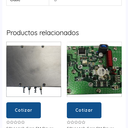
Productos relacionados
Cotizar
Cotizar
Valorado
Valorado