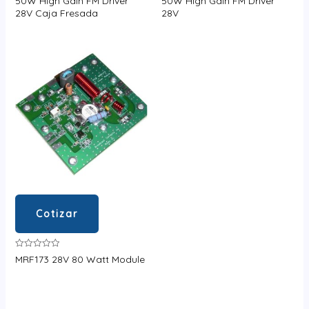
50W High Gain FM Driver
50W High Gain FM Driver
en
en
28V Caja Fresada
28V
0
0
de
de
5
5
Cotizar
Valorado
MRF173 28V 80 Watt Module
en
0
de
5