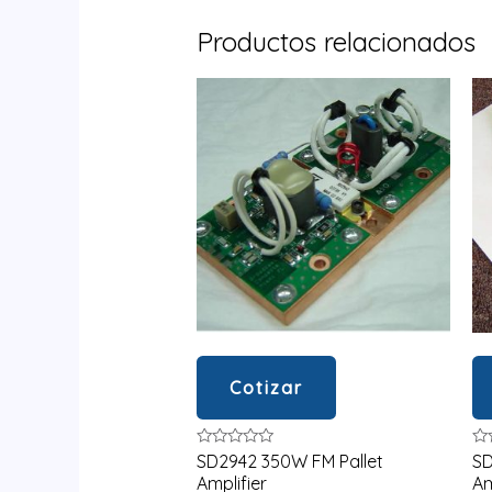
Productos relacionados
Cotizar
Valorado
Va
SD2942 350W FM Pallet
SD
en
en
Amplifier
Am
0
0