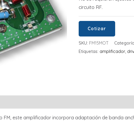
circuito RF.
Cotizar
SKU:
FM15MOT
Categorí
Etiquetas:
amplificador
,
dri
Valoraciones (0)
o FM, este amplificador incorpora adaptación de banda anc