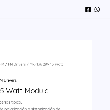
 FM
/
FM Drivers
/ MRF136 28V 15 Watt
M Drivers
5 Watt Module
erios típico.
de polarización o sintonización de