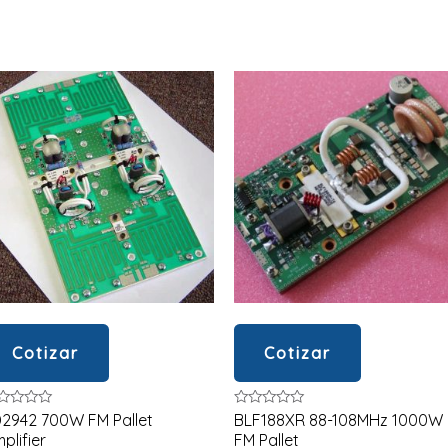
Cotizar
Cotizar
lorado
Valorado
2942 700W FM Pallet
BLF188XR 88-108MHz 1000W
en
plifier
FM Pallet
0