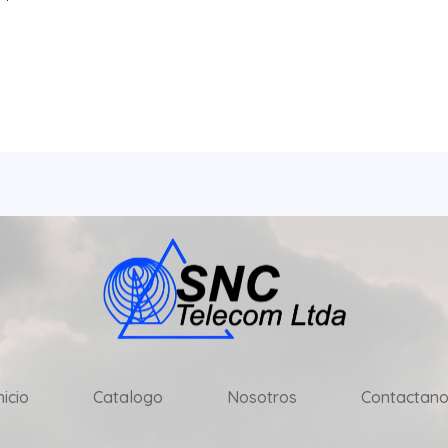
de
5
nicio
Catalogo
Nosotros
Contactano