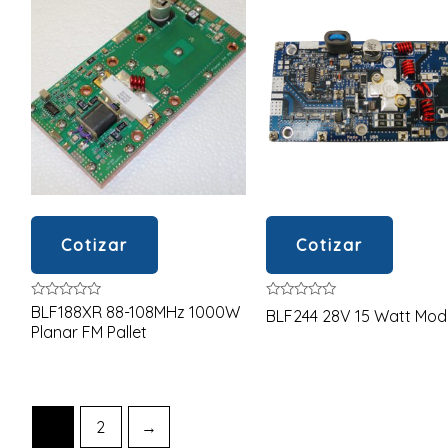
Cotizar
Cotizar
Valorado
Valorado
BLF188XR 88-108MHz 1000W
BLF244 28V 15 Watt Mod
en
en
Planar FM Pallet
0
0
de
de
5
5
1
2
→