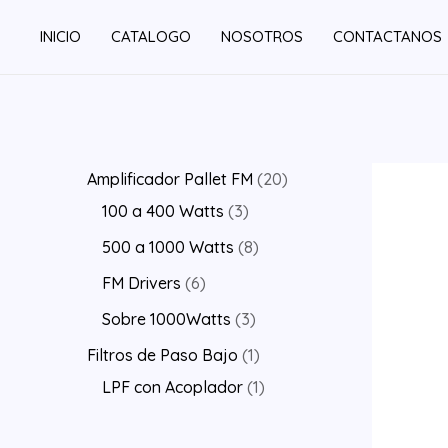
Ir
INICIO
CATALOGO
NOSOTROS
CONTACTANOS
al
contenido
2
Amplificador Pallet FM
20
3
0
100 a 400 Watts
3
p
p
8
500 a 1000 Watts
8
r
r
p
6
FM Drivers
6
o
o
r
p
3
Sobre 1000Watts
3
d
d
o
r
p
1
Filtros de Paso Bajo
1
u
u
d
o
r
p
1
LPF con Acoplador
1
c
c
u
d
o
r
p
t
t
c
u
d