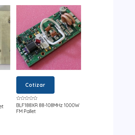
Cotizar
Valorado
BLF188XR 88-108MHz 1000W
et
en
FM Pallet
0
de
5