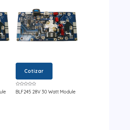
Cotizar
Valorado
ule
BLF245 28V 30 Watt Module
en
0
de
5