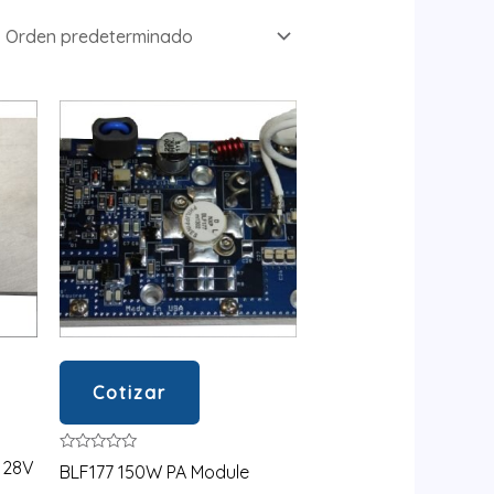
Cotizar
Valorado
 28V
BLF177 150W PA Module
en
0