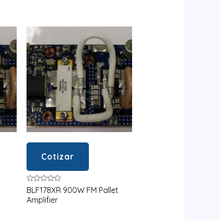
de
5
Cotizar
Valorado
BLF178XR 900W FM Pallet
en
Amplifier
0
de
5