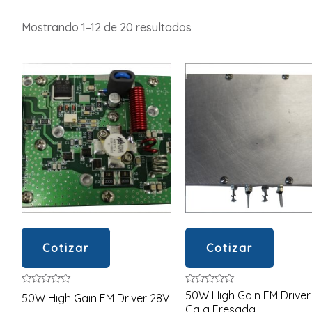
Mostrando 1–12 de 20 resultados
Cotizar
Cotizar
Valorado
Valorado
50W High Gain FM Driver
50W High Gain FM Driver 28V
en
en
Caja Fresada
0
0