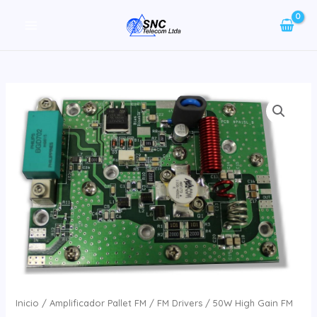
Ir
al
MAIN
contenido
MENU
Inicio
/
Amplificador Pallet FM
/
FM Drivers
/ 50W High Gain FM