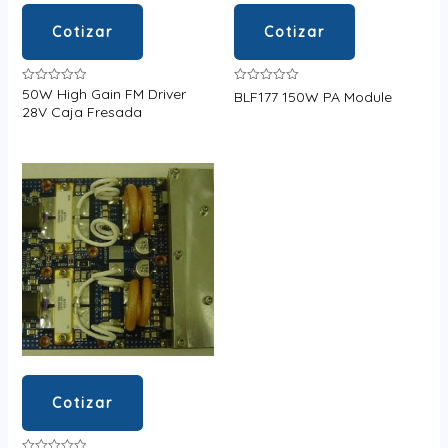
Cotizar
Cotizar
50W High Gain FM Driver
Valorado
Valorado
BLF177 150W PA Module
en
en
28V Caja Fresada
0
0
de
de
5
5
Cotizar