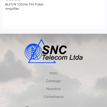
BLF574 1200W FM Pallet
Valorado
en
Amplifier
0
de
5
Inicio
Catalogo
Nosotros
Contactanos